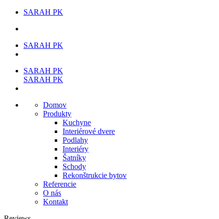
SARAH PK
SARAH PK
SARAH PK
SARAH PK
Domov
Produkty
Kuchyne
Interiérové dvere
Podlahy
Interiéry
Šatníky
Schody
Rekonštrukcie bytov
Referencie
O nás
Kontakt
Reviews