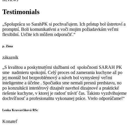
Testimonials
„Spoluprácu so SarahPK si pochvaľujem. Ich prístup bol ústretoví a
promptní. Boli komunikatívni a voči mojim požiadavkám veľmi
flexibilní. Určite ich môžem odporučiť.“
p. Zima
zákazník
„S kvalitou a poskytnutými službami od spoločnosti SARAH PK
sme nadmieru spokojní. Celý proces od zamerania kuchyne až po
jej montáž bol bezproblémový a návrh bol vymyslený veľmi
inteligentne a účelne . Spočiatku sme nemali presnú predstavu, no
po konzultácii interiérový dizajnér navrhol dizajnové a praktické
riešenie kuchyne, v ktorej je radosť tráviť čas. Takisto vyzdvihujeme
dochvíľnosť a profesionalitu vykonanej práce. Vrelo odporúčame!“
Lenka Kravarčiková RSc
Konateľ