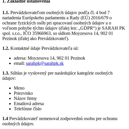
1. Základné ustanovenia
1.1.
Prevádzkovateľom osobných údajov podľa čl. 4 bod 7
nariadenia Európskeho parlamentu a Rady (EÚ) 2016/679 o
ochrane fyzických osôb pri spracovaní osobných údajov a o
voľnom pohybe týchto údajov (ďalej len: „GDPR“) je SARAH PK
spol. s.r.o., IČO 35966963, so sídlom Moyzesova 14, 902 01
Pezinok (ďalej ako Prevádzkovateľ).
1.2.
Kontaktné údaje Prevádzkovateľa sú:
adresa: Moyzesova 14, 902 01 Pezinok
email:
sarahpk@sarahpk.sk
1.3.
Súhlas je vyslovený pre nasledujúce kategórie osobných
údajov:
Meno
Priezvisko
Názov firmy
Emailová adresa
Telefónne číslo
1.4
Prevádzkovateľ nemenoval zodpovednú osobu pre ochranu
osobných údajov.