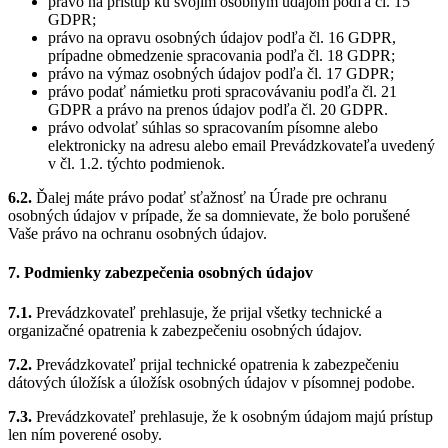
právo na prístup ku svojim osobným údajom podľa čl. 15
GDPR;
právo na opravu osobných údajov podľa čl. 16 GDPR,
prípadne obmedzenie spracovania podľa čl. 18 GDPR;
právo na výmaz osobných údajov podľa čl. 17 GDPR;
právo podať námietku proti spracovávaniu podľa čl. 21
GDPR a právo na prenos údajov podľa čl. 20 GDPR.
právo odvolať súhlas so spracovaním písomne alebo
elektronicky na adresu alebo email Prevádzkovateľa uvedený
v čl. 1.2. týchto podmienok.
6.2.
Ďalej máte právo podať sťažnosť na Úrade pre ochranu
osobných údajov v prípade, že sa domnievate, že bolo porušené
Vaše právo na ochranu osobných údajov.
7. Podmienky zabezpečenia osobných údajov
7.1.
Prevádzkovateľ prehlasuje, že prijal všetky technické a
organizačné opatrenia k zabezpečeniu osobných údajov.
7.2.
Prevádzkovateľ prijal technické opatrenia k zabezpečeniu
dátových úložísk a úložísk osobných údajov v písomnej podobe.
7.3.
Prevádzkovateľ prehlasuje, že k osobným údajom majú prístup
len ním poverené osoby.