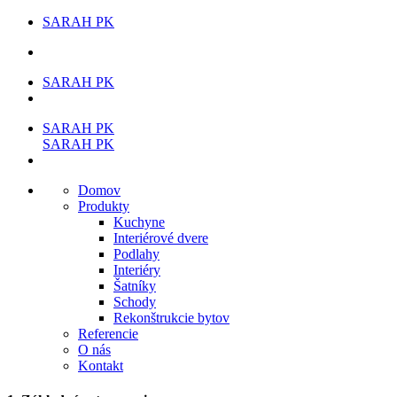
SARAH PK
SARAH PK
SARAH PK
SARAH PK
Domov
Produkty
Kuchyne
Interiérové dvere
Podlahy
Interiéry
Šatníky
Schody
Rekonštrukcie bytov
Referencie
O nás
Kontakt