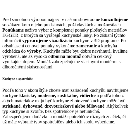
Pred samotnou výrobou najprv v našom showroome
konzultujeme
so zákazníkom o jeho predstavách, požiadavkách a možnostiach.
Ponúkame
naživo výber z kompletnej ponuky plošných materiálov
EGGER, z ktorých sa vyrábajú kuchynské linky. Po získaní týchto
informácii
vypracujeme vizualizáciu
kuchyne v 3D programe. Po
odsúhlasení cenovej ponuky vykonáme
zameranie
a kuchyňa
odchádza do
výroby
. Kuchyňa môže byť dobre navrhnutá, kvalitne
vyrobená, ale až vysoko
odborná montáž
dotvára celkový
vynikajúci dojem. Montáž zabezpečujeme vlastnými montérmi s
dlhoročnými skúsenosťam
i.
Kuchyne a spotrebiče
Podľa toho v akom štýle chcete mať zariadenú kuchyňu navrhujeme
kuchyne
klasické, moderné, rustikálne, vidiecke
a podľa toho z
akých materiálov majú byť kuchyne zhotovené kuchyne môže byť
striekané, dyhované, drevotrieskové alebo fóliované
. Akýkoľvek
typ kuchyne si zvolíte, bez spotrebičov je nefunkčná.
Zabezpečujeme dodávku a montáž spotrebičov rôznych značiek, či
už máte vybrané typy spotrebičov alebo ich spolu vyberieme.