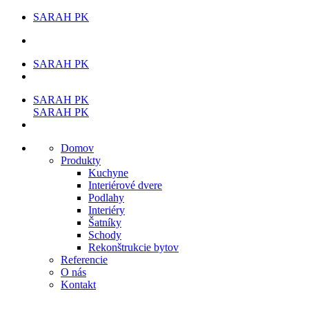
SARAH PK
SARAH PK
SARAH PK
SARAH PK
Domov
Produkty
Kuchyne
Interiérové dvere
Podlahy
Interiéry
Šatníky
Schody
Rekonštrukcie bytov
Referencie
O nás
Kontakt