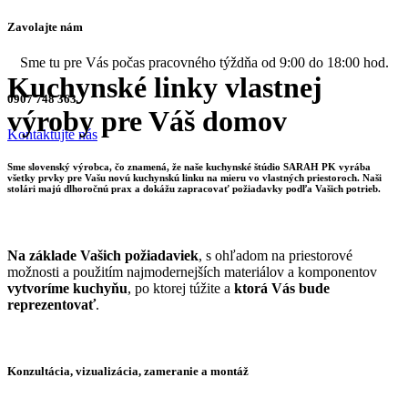
Zavolajte nám
Sme tu pre Vás počas pracovného týždňa od 9:00 do 18:00 hod.
Kuchynské linky vlastnej
0907 748 363
výroby pre Váš domov
Kontaktujte nás
Sme slovenský výrobca, čo znamená, že naše kuchynské štúdio SARAH PK vyrába
všetky prvky pre Vašu novú kuchynskú linku na mieru vo vlastných priestoroch. Naši
stolári majú dlhoročnú prax a dokážu zapracovať požiadavky podľa Vašich potrieb.
Na základe
Vašich požiadaviek
, s ohľadom na priestorové
možnosti a použitím najmodernejších materiálov a komponentov
vytvoríme kuchyňu
, po ktorej túžite a
ktorá Vás bude
reprezentovať
.
Konzultácia, vizualizácia, zameranie a montáž